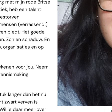
urg met mijn rode Britse
ziek, heb een talent
gestorven
 mensen (verrassend!)
even biedt. Het goede
en. Zon en schaduw. En
, organisaties en op
tekenen voor jou. Neem
kennismaking:
stuk langer dan het nu
nt zwart verven is
Wil je daar meer over
JEET