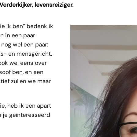
 Verderkijker, levensreiziger.
ie ik ben” bedenk ik
n in een paar
 nog wel een paar:
ngs- en mensgericht,
 ook wel eens over
soof ben, en een
tief zullen we maar
ie, heb ik een apart
ls je geïnteresseerd